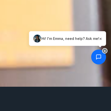
Send
×
Hi! I'm Emma, need help? Ask me!
×